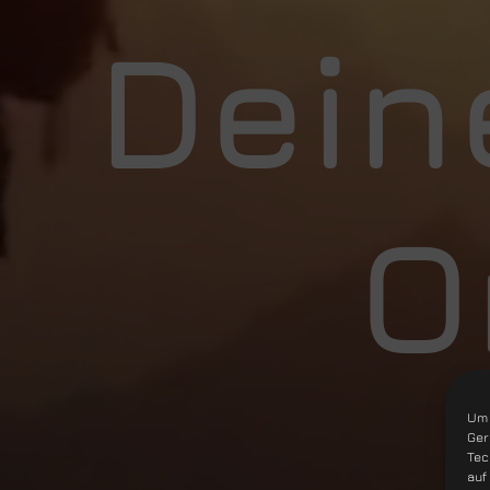
Dein
O
Um 
Ger
Tec
auf