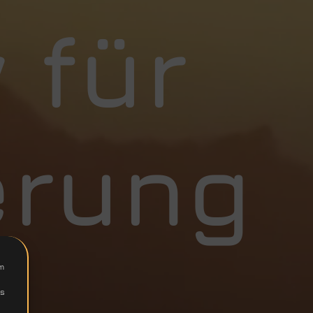
 für
erung
um
Ds