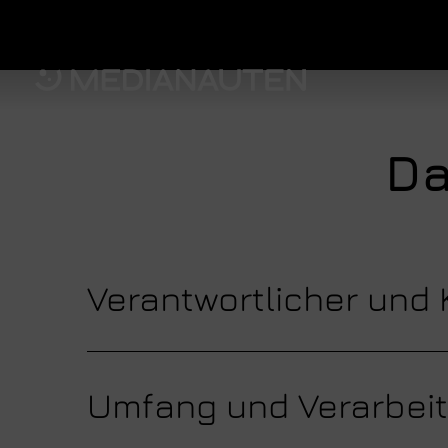
Da
Verantwortlicher und
Verantwortlicher im Sinne der 
Umfang und Verarbei
Datenschutzgesetze und ander