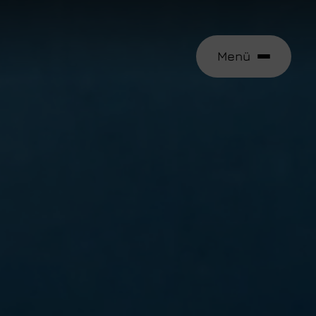
Menü
e
tungen
 aufnehmen