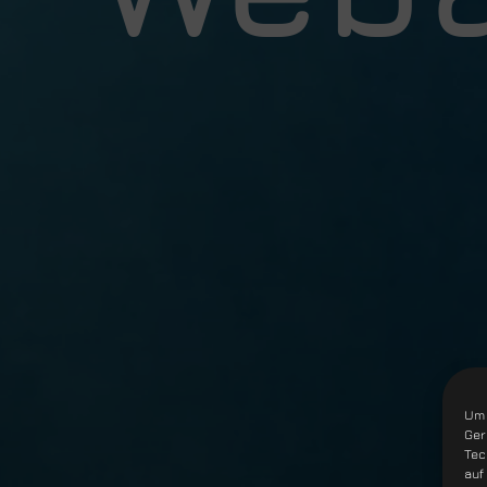
Um 
Ger
Tec
auf